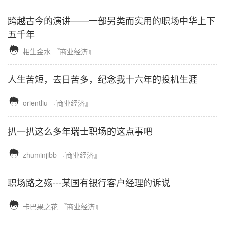
跨越古今的演讲——一部另类而实用的职场中华上下
五千年

相生金水
『商业经济』
人生苦短，去日苦多，纪念我十六年的投机生涯

orientliu
『商业经济』
扒一扒这么多年瑞士职场的这点事吧

zhuminjibb
『商业经济』
职场路之殇---某国有银行客户经理的诉说

卡巴果之花
『商业经济』