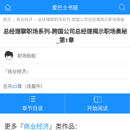
爱巴士书屋


首页
>
商业经济
>
总经理聊职场系列-跨国公司总经理揭示职场奥秘
总经理聊职场系列-跨国公司总经理揭示职场奥秘
_
第1章

职场蚂蚁
『
商业经济
』
总共
23
章（
连载中
）


章节目录
开始阅读
更多『
商业经济
』类作品：