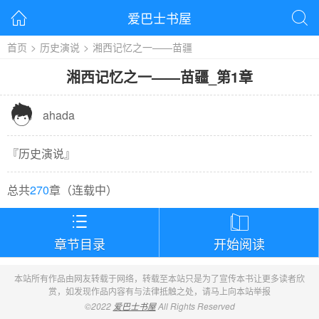
爱巴士书屋


首页
>
历史演说
>
湘西记忆之一——苗疆
湘西记忆之一——苗疆
_
第1章

ahada
『
历史演说
』
总共
270
章（
连载中
）


章节目录
开始阅读
本站所有作品由网友转载于网络，转载至本站只是为了宣传本书让更多读者欣
赏，如发现作品内容有与法律抵触之处，请马上向本站举报
©2022
爱巴士书屋
All Rights Reserved