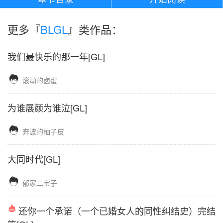
更多『
BLGL
』类作品：
我们最快乐的那一年[GL]

滚动的卤蛋
为谁展颜为谁泣[GL]

奔波的柚子皮
大同时代[GL]

郁家二宝子
还你一个承诺（一个已婚女人的同性纠结史）完结