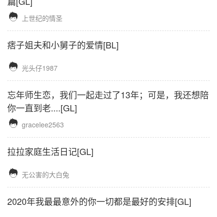
篇[GL]

上世纪的情圣
痞子姐夫和小舅子的爱情[BL]

光头仔1987
忘年师生恋，我们一起走过了13年；可是，我还想陪
你一直到老....[GL]

gracelee2563
拉拉家庭生活日记[GL]

无公害的大白兔
2020年我最最意外的你一切都是最好的安排[GL]