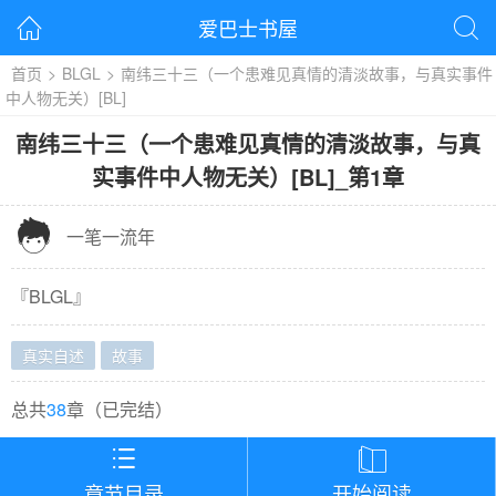
爱巴士书屋


首页
>
BLGL
>
南纬三十三（一个患难见真情的清淡故事，与真实事件
中人物无关）[BL]
南纬三十三（一个患难见真情的清淡故事，与真
实事件中人物无关）[BL]
_
第1章

一笔一流年
『
BLGL
』
真实自述
故事
总共
38
章（
已完结
）


章节目录
开始阅读