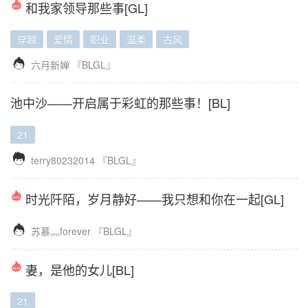
和我家领导那些事[GL]
穿越
爱情
职业
温柔
古风

六月新婵
『BLGL』
池中沙——开启属于彩虹的那些事！[BL]
21

terry80232014
『BLGL』
时光阡陌，岁月静好——我只想和你在一起[GL]

苏慕灬forever
『BLGL』
妻，是他的女儿[BL]
21