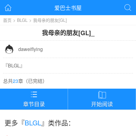
爱巴士书屋


首页
>
BLGL
>
我母亲的朋友[GL]
我母亲的朋友[GL]
_

daweiflying
『
BLGL
』
总共
23
章（
已完结
）


章节目录
开始阅读
更多『
BLGL
』类作品：