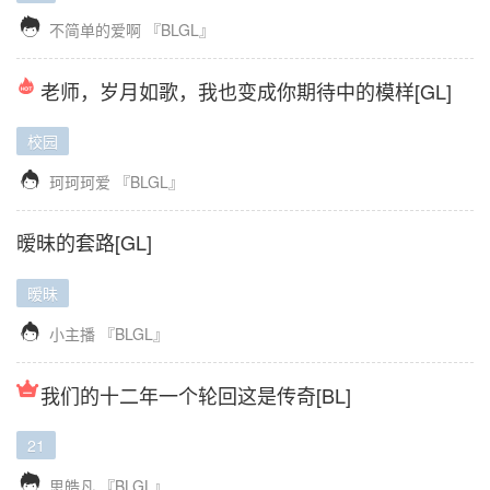

不简单的爱啊
『BLGL』
老师，岁月如歌，我也变成你期待中的模样[GL]
校园

珂珂珂爱
『BLGL』
暧昧的套路[GL]
暧昧

小主播
『BLGL』
我们的十二年一个轮回这是传奇[BL]
21

思皓凡
『BLGL』