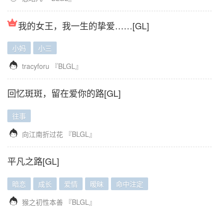
我的女王，我一生的挚爱……[GL]
小妈
小三

tracyforu
『BLGL』
回忆斑斑，留在爱你的路[GL]
往事

向江南折过花
『BLGL』
平凡之路[GL]
暗恋
成长
爱情
暧昧
命中注定

猴之初性本善
『BLGL』