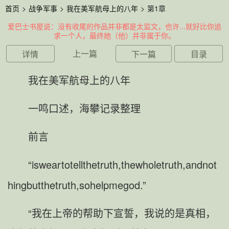
首页
>
战争军事
>
我在美军航母上的八年
>
第1章
爱巴士书屋
说：没有收尾的作品并非都是太监文，也许...就好比你追
求一个人，最终她（他）并非属于你。
上一篇
详情
下一篇
目录
我在美军航母上的八年
一鸣口述，海攀记录整理
前言
“isweartotellthetruth,thewholetruth,andnot
hingbutthetruth,sohelpmegod.”
“我在上帝的帮助下宣誓，我说的是真相，