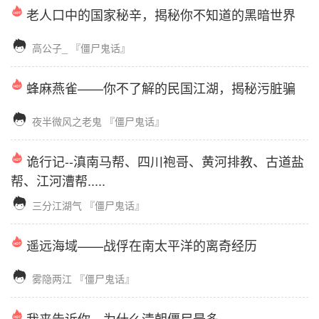
老人口中的国家秘辛，揭秘你不知道的黑暗世界

高公子_
『僵尸鬼话』
蜂麻燕雀——你不了解的民国江湖，揭秘污脏骗

夜半微风之老鬼
『僵尸鬼话』
诡行记--滇南马帮、四川袍哥、黄河排教、古道盐
帮、江河漕帮.....

三分江湖气
『僵尸鬼话』
遥远海域——战俘在南太平洋的离奇经历

雾隐两江
『僵尸鬼话』
我来告诉你，为什么清朝僵尸最多。