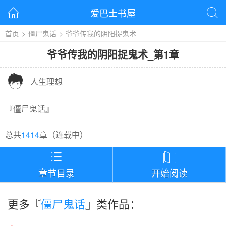
爱巴士书屋


首页
>
僵尸鬼话
>
爷爷传我的阴阳捉鬼术
爷爷传我的阴阳捉鬼术
_
第1章

人生理想
『
僵尸鬼话
』
总共
1414
章（
连载中
）


章节目录
开始阅读
更多『
僵尸鬼话
』类作品：