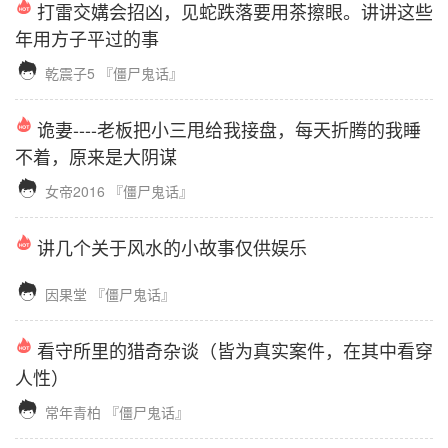
打雷交媾会招凶，见蛇跌落要用茶擦眼。讲讲这些
年用方子平过的事

乾震子5
『僵尸鬼话』
诡妻----老板把小三甩给我接盘，每天折腾的我睡
不着，原来是大阴谋

女帝2016
『僵尸鬼话』
讲几个关于风水的小故事仅供娱乐

因果堂
『僵尸鬼话』
看守所里的猎奇杂谈（皆为真实案件，在其中看穿
人性）

常年青柏
『僵尸鬼话』