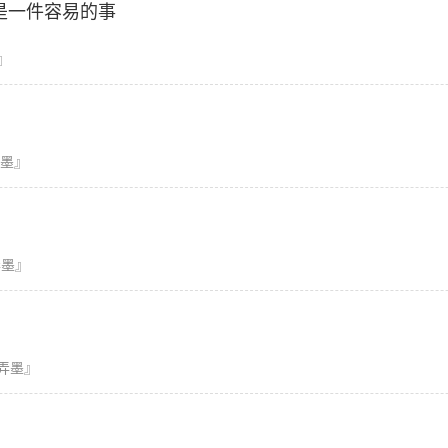
是一件容易的事
』
墨』
弄墨』
弄墨』