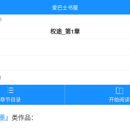
爱巴士书屋
途
权途
_
第1章
）


章节目录
开始阅读
墨
』类作品：