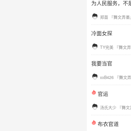
为人民服务，不

郑苗
『舞文弄墨
冷面女探

TY完美
『舞文弄
我要当官

xxB426
『舞文
官运

汤氏大少
『舞文
布衣官道