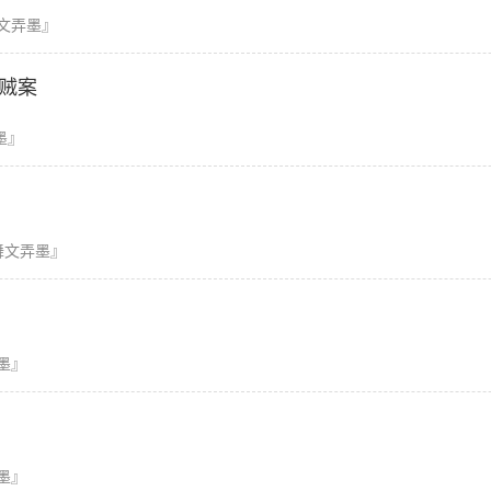
文弄墨』
飞贼案
墨』
舞文弄墨』
墨』
墨』