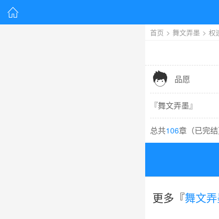

首页
>
舞文弄墨
>
权

品愿
『
舞文弄墨
』
总共
106
章（
已完结
更多『
舞文弄