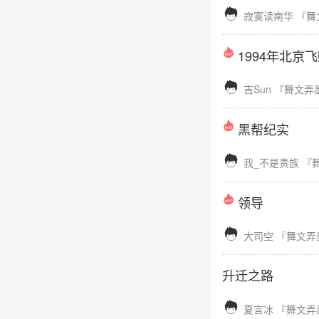

寂寞读南华
『舞
1994年北京

吉Sun
『舞文弄
黑帮纪实

我_不是贵族
『
领导

大司空
『舞文弄
升迁之路

夏言冰
『舞文弄