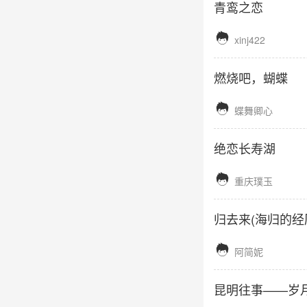
青鸾之恋

xinj422
燃烧吧，蝴蝶

蝶舞卿心
绝恋长寿湖

重庆璞玉
归去来(海归的经

阿简妮
昆明往事——岁