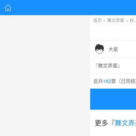

首页
>
舞文弄墨
>
权

大星
『
舞文弄墨
』
总共
162
章（
已完结
更多『
舞文弄