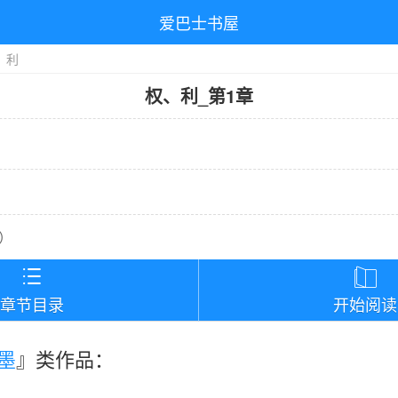
爱巴士书屋
、利
权、利
_
第1章
）


章节目录
开始阅读
墨
』类作品：