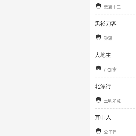

鹭翼十三
黑衫刀客

钟潇
大地主

卢加拿
北漂行

玉明如意
耳中人

公子建