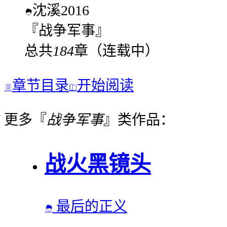
沈溪2016

『
战争军事
』
总共
184
章（
连载中
）
章节目录
开始阅读


更多『
战争军事
』类作品：
战火黑镜头
最后的正义
