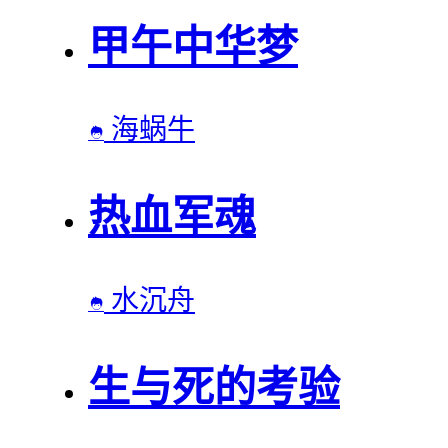
甲午中华梦
海蜗牛

热血军魂
水沉舟

生与死的考验