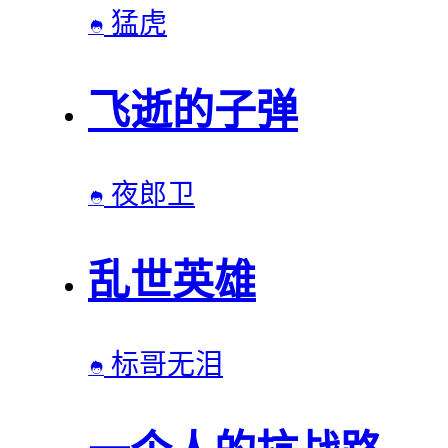
猛虎

飞逝的子弹
夜郎卫

乱世英雄
标哥无泪
