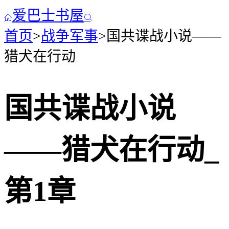
爱巴士书屋


首页
>
战争军事
>
国共谍战小说——
猎犬在行动
国共谍战小说
——猎犬在行动
_
第1章