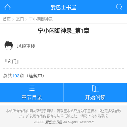
爱巴士书屋


首页
>
玄门
>
宁小闲御神录
宁小闲御神录
_
第1章

风锁重楼
『
玄门
』
总共
103
章（
连载中
）


章节目录
开始阅读
本站所有作品由网友转载于网络，转载至本站只是为了宣传本书让更多读者欣
赏，如发现作品内容有与法律抵触之处，请马上向本站举报
©2022
爱巴士书屋
All Rights Reserved