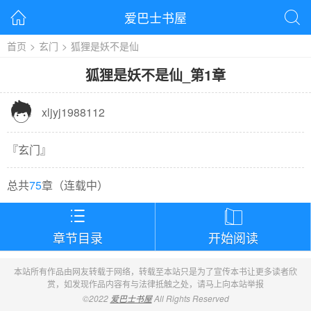
爱巴士书屋


首页
>
玄门
>
狐狸是妖不是仙
狐狸是妖不是仙
_
第1章

xljyj1988112
『
玄门
』
总共
75
章（
连载中
）


章节目录
开始阅读
本站所有作品由网友转载于网络，转载至本站只是为了宣传本书让更多读者欣
赏，如发现作品内容有与法律抵触之处，请马上向本站举报
©2022
爱巴士书屋
All Rights Reserved