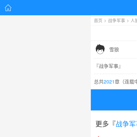

首页
>
战争军事
>
人

雪狼
『
战争军事
』
总共
2021
章（
连载
更多『
战争军