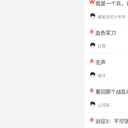
我是一个兵，

被偷走的十年中
血色军刀

红雪
无声

暗守
重回那个战乱

山河碎
远征3：不可