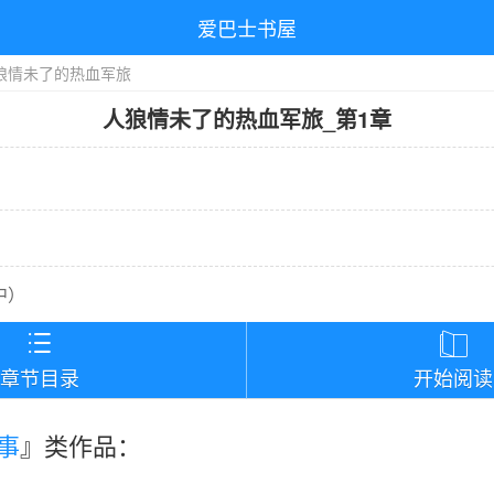
爱巴士书屋
狼情未了的热血军旅
人狼情未了的热血军旅
_
第1章
中
）


章节目录
开始阅读
事
』类作品：