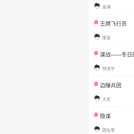

金满
王牌飞行员

摩金
谍战——冬日

林浩宇
边陲兵团

大军
隐谍

圆化零