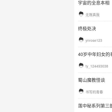
宇宙的全息本相

无限真我
终极处决

ynrose123
40岁中年妇女的

ty_124493038
蜀山魔教怪谈

书写的青春
莲中秘系列第三