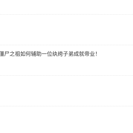
讲述僵尸之祖如何辅助一位纨绔子弟成就帝业！