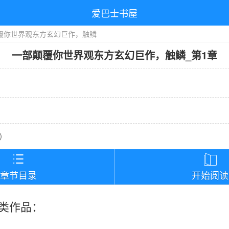
爱巴士书屋
覆你世界观东方玄幻巨作，触鳞
一部颠覆你世界观东方玄幻巨作，触鳞
_
第1章
）


章节目录
开始阅读
类作品：