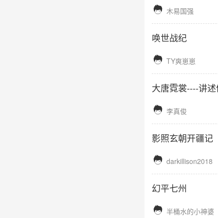

木易国强
唤世战纪

TY爽崽崽
大唐霓裳----

李真俊
影照玄朝开疆记

darkillison2018
幻平七州

半桶水的小神婆