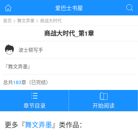
爱巴士书屋


首页
>
舞文弄墨
>
商战大时代
商战大时代
_
第1章

波士顿写手
『
舞文弄墨
』
总共
183
章（
已完结
）


章节目录
开始阅读
更多『
舞文弄墨
』类作品：