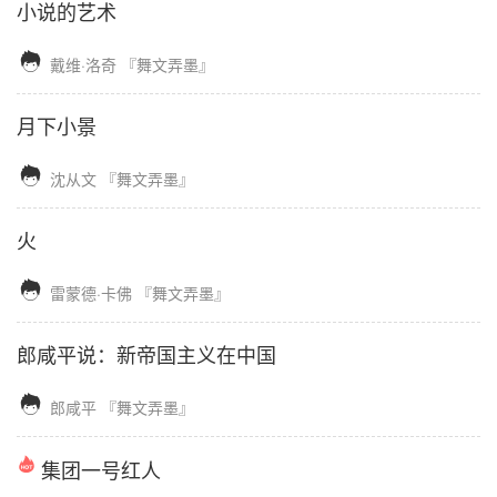
小说的艺术

戴维·洛奇
『舞文弄墨』
月下小景

沈从文
『舞文弄墨』
火

雷蒙德·卡佛
『舞文弄墨』
郎咸平说：新帝国主义在中国

郎咸平
『舞文弄墨』
集团一号红人