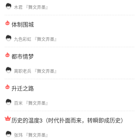

木君
『舞文弄墨』
体制围城

九色彩虹
『舞文弄墨』
都市情梦

离职老兵
『舞文弄墨』
升迁之路

百米
『舞文弄墨』
历史的温度3（时代扑面而来，转瞬即成历史）

张玮
『舞文弄墨』