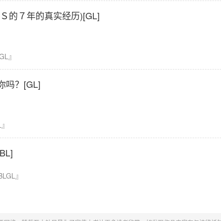
Ｓ的７年的真实经历)[GL]
GL』
吗？[GL]
L』
L]
BLGL』