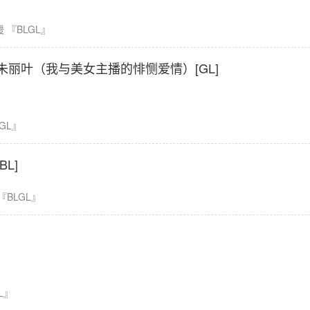
暖
『BLGL』
朱丽叶（我与美女主播的悱恻爱情）[GL]
GL』
L]
『BLGL』
L』