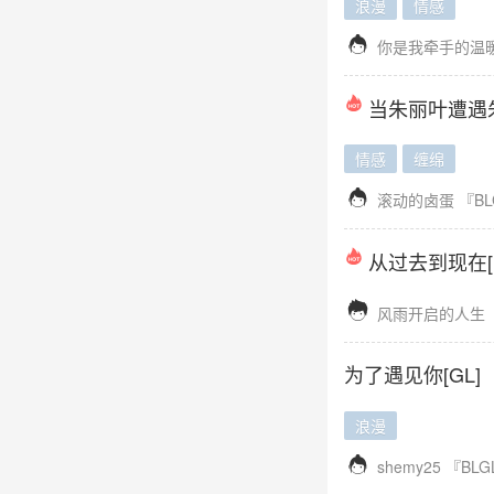
浪漫
情感

你是我牵手的温
当朱丽叶遭遇
情感
缠绵

滚动的卤蛋
『BL
从过去到现在[B

风雨开启的人生
为了遇见你[GL]
浪漫

shemy25
『BLG