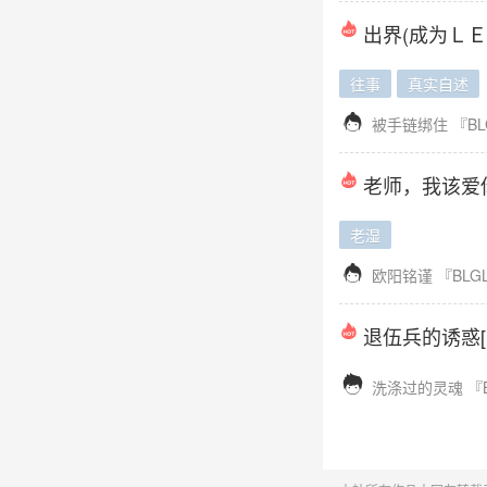
出界(成为ＬＥ
往事
真实自述

被手链绑住
『BL
老师，我该爱你
老湿

欧阳铭谨
『BLG
退伍兵的诱惑[B

洗涤过的灵魂
『