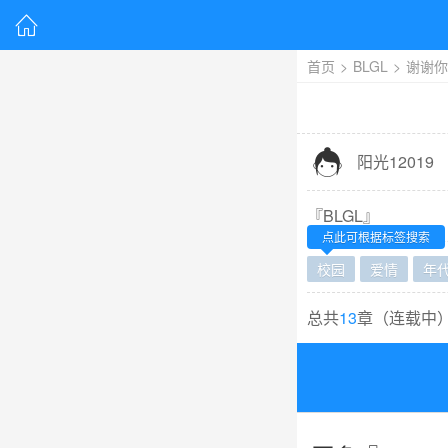

首页
>
BLGL
>
谢谢你

阳光12019
『
BLGL
』
校园
爱情
年
总共
13
章（
连载中