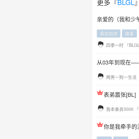
更多『
BLGL
亲爱的（我和少爷
真实自述
故事

四季一时
『BLG
从03年到现在—

两男一狗一生活
表弟嚣张[BL]

我本善良3000
『
你是我牵手的温