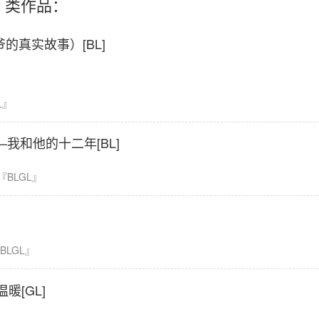
』类作品：
的真实故事）[BL]
L』
—我和他的十二年[BL]
『BLGL』
BLGL』
暖[GL]