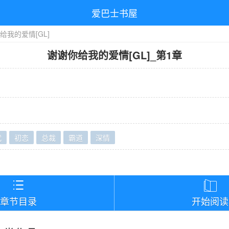
爱巴士书屋
给我的爱情[GL]
谢谢你给我的爱情[GL]
_
第1章
代
初恋
总裁
霸道
深情
）


章节目录
开始阅读