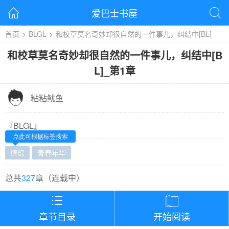
爱巴士书屋


首页
>
BLGL
>
和校草莫名奇妙却很自然的一件事儿，纠结中[BL]
和校草莫名奇妙却很自然的一件事儿，纠结中[B
L]
_
第1章

粘粘鱿鱼
『
BLGL
』
点此可根据标签搜索
缠绵
青春年华
总共
327
章（
连载中
）


章节目录
开始阅读