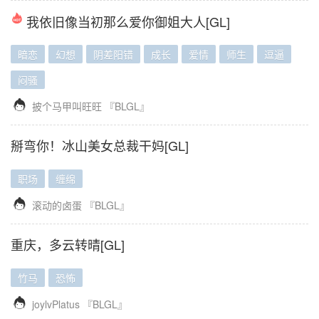
我依旧像当初那么爱你御姐大人[GL]
暗恋
幻想
阴差阳错
成长
爱情
师生
逗逼
闷骚

披个马甲叫旺旺
『BLGL』
掰弯你！冰山美女总裁干妈[GL]
职场
缠绵

滚动的卤蛋
『BLGL』
重庆，多云转晴[GL]
竹马
恐怖

joylvPlatus
『BLGL』