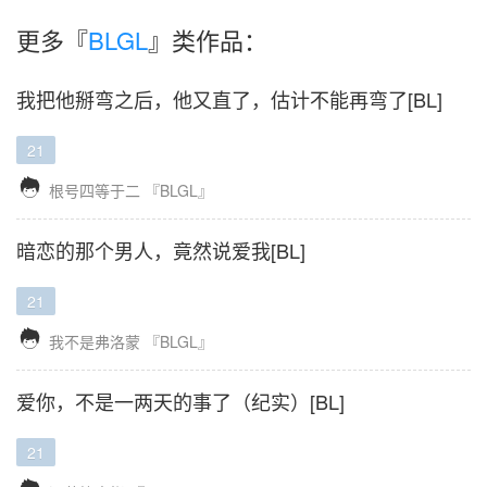
更多『
BLGL
』类作品：
我把他掰弯之后，他又直了，估计不能再弯了[BL]
21

根号四等于二
『BLGL』
暗恋的那个男人，竟然说爱我[BL]
21

我不是弗洛蒙
『BLGL』
爱你，不是一两天的事了（纪实）[BL]
21