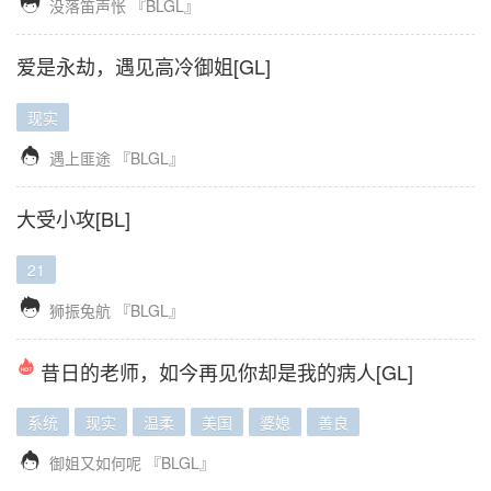

没落笛声怅
『BLGL』
爱是永劫，遇见高冷御姐[GL]
现实

遇上匪途
『BLGL』
大受小攻[BL]
21

狮振兔航
『BLGL』
昔日的老师，如今再见你却是我的病人[GL]
系统
现实
温柔
美国
婆媳
善良

御姐又如何呢
『BLGL』