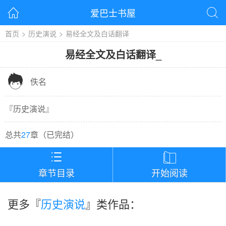
爱巴士书屋


首页
>
历史演说
>
易经全文及白话翻译
易经全文及白话翻译
_

佚名
『
历史演说
』
总共
27
章（
已完结
）


章节目录
开始阅读
更多『
历史演说
』类作品：