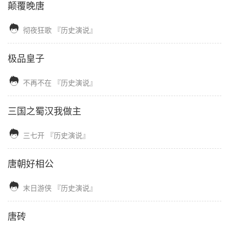
颠覆晚唐

彻夜狂歌
『历史演说』
极品皇子

不再不在
『历史演说』
三国之蜀汉我做主

三七开
『历史演说』
唐朝好相公

末日游侠
『历史演说』
唐砖