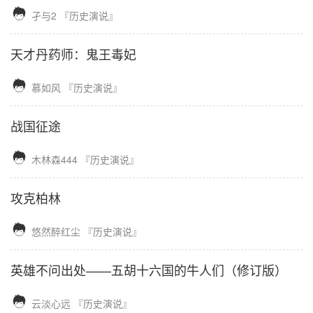

孑与2
『历史演说』
天才丹药师：鬼王毒妃

慕如风
『历史演说』
战国征途

木林森444
『历史演说』
攻克柏林

悠然醉红尘
『历史演说』
英雄不问出处——五胡十六国的牛人们（修订版）

云淡心远
『历史演说』