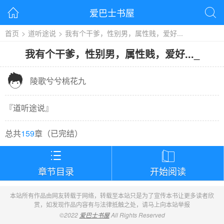
爱巴士书屋


首页
>
道听途说
>
我有个干爹，性别男，属性贱，爱好...
我有个干爹，性别男，属性贱，爱好...
_

陵歌兮兮桃花九
『
道听途说
』
总共
159
章（
已完结
）


章节目录
开始阅读
本站所有作品由网友转载于网络，转载至本站只是为了宣传本书让更多读者欣
赏，如发现作品内容有与法律抵触之处，请马上向本站举报
©2022
爱巴士书屋
All Rights Reserved