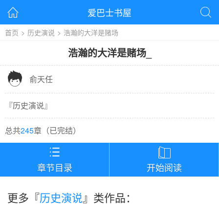
爱巴士书屋


首页
>
历史演说
>
浩瀚的大洋是赌场
浩瀚的大洋是赌场
_

俞天任
『
历史演说
』
总共
245
章（
已完结
）


章节目录
开始阅读
更多『
历史演说
』类作品：