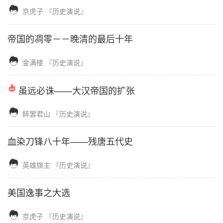

京虎子
『历史演说』
帝国的凋零－－晚清的最后十年

金满楼
『历史演说』
虽远必诛——大汉帝国的扩张

醉罢君山
『历史演说』
血染刀锋八十年——残唐五代史

英雄旗主
『历史演说』
美国逸事之大选

京虎子
『历史演说』