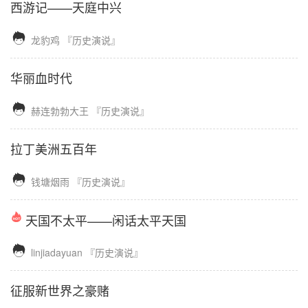
西游记——天庭中兴

龙豹鸡
『历史演说』
华丽血时代

赫连勃勃大王
『历史演说』
拉丁美洲五百年

钱塘烟雨
『历史演说』
天国不太平——闲话太平天国

linjiadayuan
『历史演说』
征服新世界之豪赌