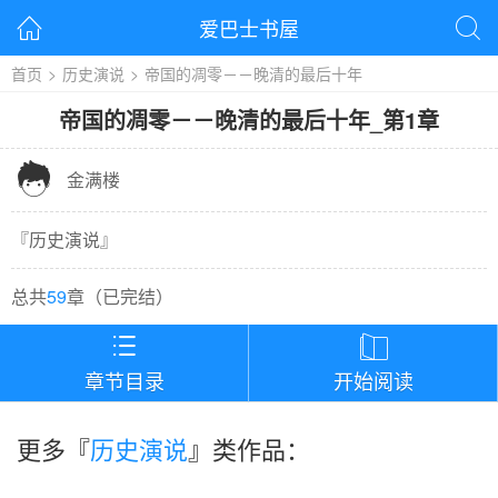
爱巴士书屋


首页
>
历史演说
>
帝国的凋零－－晚清的最后十年
帝国的凋零－－晚清的最后十年
_
第1章

金满楼
『
历史演说
』
总共
59
章（
已完结
）


章节目录
开始阅读
更多『
历史演说
』类作品：