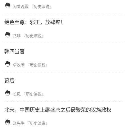

闲看晚霞
『历史演说』
绝色至尊：邪王，放肆疼！

路非
『历史演说』
韩四当官

卓牧闲
『历史演说』
幕后

长风
『历史演说』
北宋，中国历史上继盛唐之后最繁荣的汉族政权

泽先生
『历史演说』