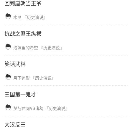
回到唐朝当王爷

木瓜
『历史演说』
抗战之匪王纵横

泡沫里的希望
『历史演说』
笑话武林

月下追影
『历史演说』
三国第一鬼才

梦与君同VS诸葛
『历史演说』
大汉反王