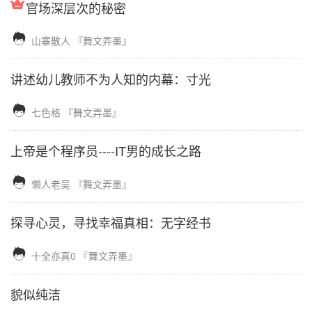
官场深层次的秘密

山寨散人
『舞文弄墨』
讲述幼儿教师不为人知的内幕：寸光

七色格
『舞文弄墨』
上帝是个程序员----IT男的成长之路

懒人老吴
『舞文弄墨』
探寻心灵，寻找幸福真相：无字经书

十全亦真0
『舞文弄墨』
貌似纯洁