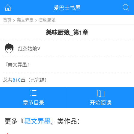
爱巴士书屋


首页
>
舞文弄墨
>
美味厨娘
美味厨娘
_
第1章

红茶姑娘V
『
舞文弄墨
』
总共
810
章（
已完结
）


章节目录
开始阅读
更多『
舞文弄墨
』类作品：