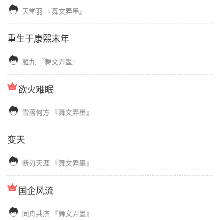

天堂羽
『舞文弄墨』
重生于康熙末年

雁九
『舞文弄墨』
欲火难眠

雪落何方
『舞文弄墨』
变天

断刃天涯
『舞文弄墨』
国企风流

同舟共济
『舞文弄墨』