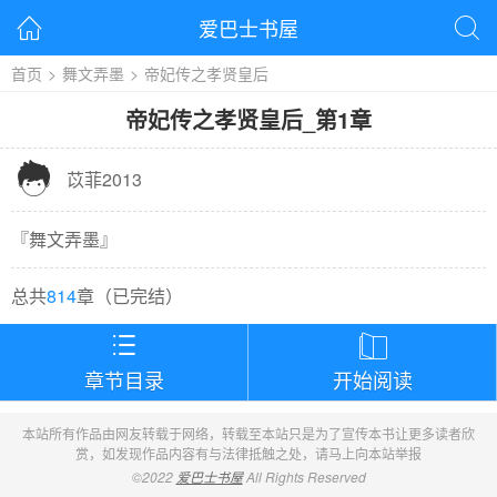
爱巴士书屋


首页
>
舞文弄墨
>
帝妃传之孝贤皇后
帝妃传之孝贤皇后
_
第1章

苡菲2013
『
舞文弄墨
』
总共
814
章（
已完结
）


章节目录
开始阅读
本站所有作品由网友转载于网络，转载至本站只是为了宣传本书让更多读者欣
赏，如发现作品内容有与法律抵触之处，请马上向本站举报
©2022
爱巴士书屋
All Rights Reserved