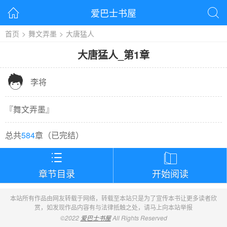
爱巴士书屋


首页
>
舞文弄墨
>
大唐猛人
大唐猛人
_
第1章

李将
『
舞文弄墨
』
总共
584
章（
已完结
）


章节目录
开始阅读
本站所有作品由网友转载于网络，转载至本站只是为了宣传本书让更多读者欣
赏，如发现作品内容有与法律抵触之处，请马上向本站举报
©2022
爱巴士书屋
All Rights Reserved